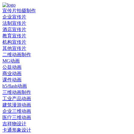
宣传片拍摄制作
企业宣传片
法制宣传片
酒店宣传片
教育宣传片
机构宣传片
其他宣传片
二维动画制作
MG动画
公益动画
商业动画
课件动画
h5/flash动画
三维动画制作
工业产品动画
建筑漫游动画
企业三维动画
医疗三维动画
吉祥物设计
卡通形象设计