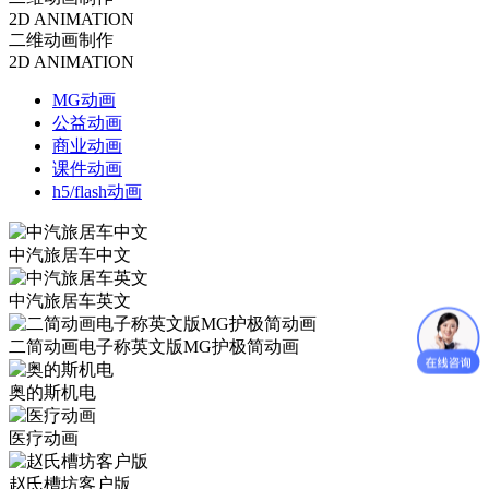
2D ANIMATION
二维动画制作
2D ANIMATION
MG动画
公益动画
商业动画
课件动画
h5/flash动画
中汽旅居车中文
中汽旅居车英文
二简动画电子称英文版MG护极简动画
奥的斯机电
医疗动画
赵氏槽坊客户版